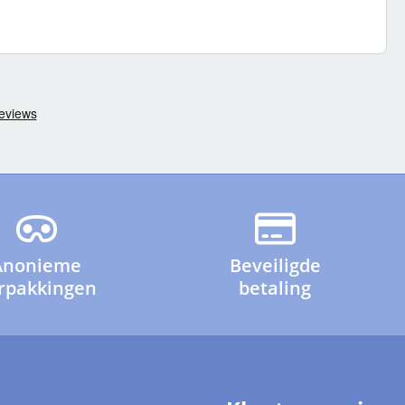
Anonieme
Beveiligde
rpakkingen
betaling