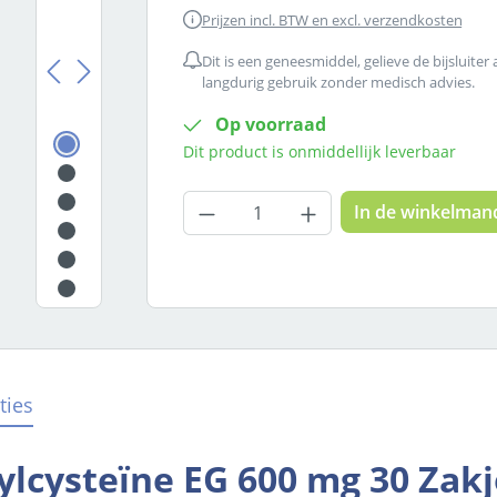
Prijzen incl. BTW en excl. verzendkosten
Dit is een geneesmiddel, gelieve de bijsluiter
langdurig gebruik zonder medisch advies.
Op voorraad
Dit product is onmiddellijk leverbaar
Producthoeveelheid: Voer
In de winkelman
ties
ylcysteïne EG 600 mg 30 Zakj