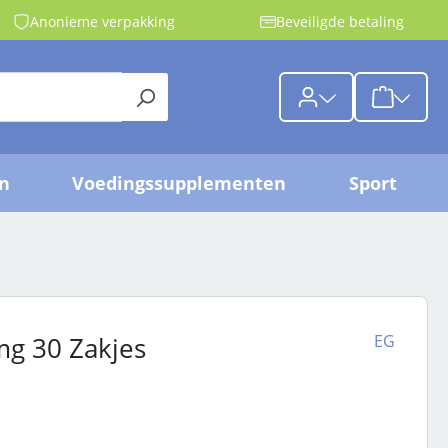
Anonieme verpakking
Beveiligde betaling
{1}De wink
jn
Voedingssupplementen
Sport
EG
mg 30 Zakjes