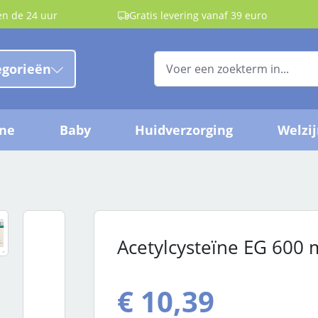
en de 24 uur
Gratis levering vanaf 39 euro
egorieën
ëne
Baby
Huidverzorging
Welzi
Acetylcysteïne EG 600 
€ 10,39