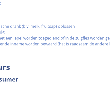
g
ische drank (b.v. melk, fruitsap) oplossen
ikt
 met een lepel worden toegediend of in de zuigfles worden 
lgende inname worden bewaard (het is raadzaam de andere h
urs
nsumer