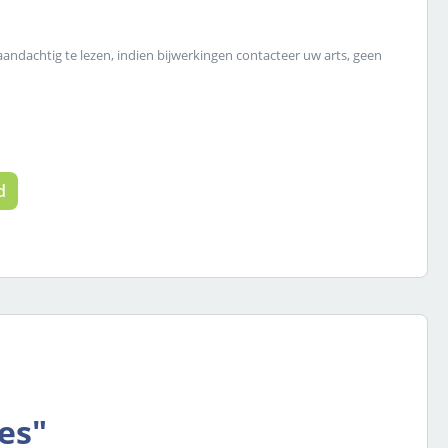
 aandachtig te lezen, indien bijwerkingen contacteer uw arts, geen
 de gewenste hoeveelheid in of gebruik
d
es"