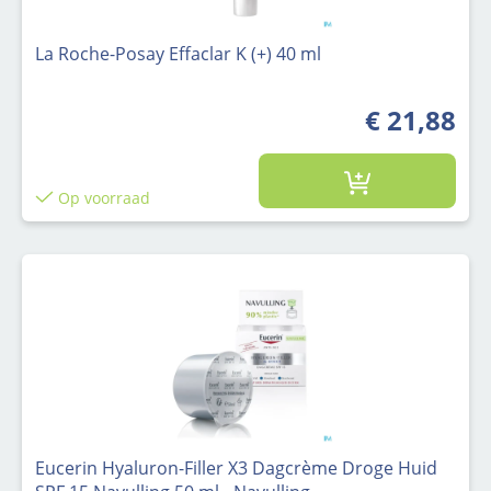
La Roche-Posay Effaclar K (+) 40 ml
€ 21,88
Op voorraad
Eucerin Hyaluron-Filler X3 Dagcrème Droge Huid