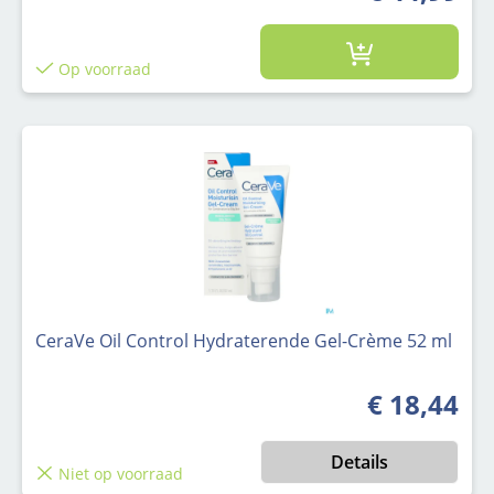
Op voorraad
CeraVe Oil Control Hydraterende Gel-Crème 52 ml
€ 18,44
Normale prijs
Details
Niet op voorraad