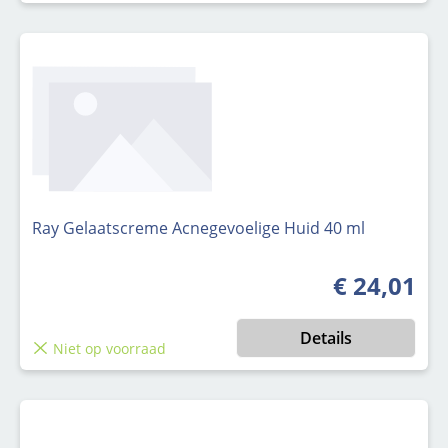
Ray Gelaatscreme Acnegevoelige Huid 40 ml
€ 24,01
Normale prijs
Details
Niet op voorraad