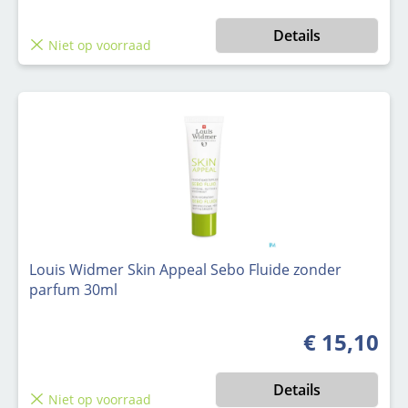
Details
Niet op voorraad
Louis Widmer Skin Appeal Sebo Fluide zonder
parfum 30ml
€ 15,10
Normale prijs
Details
Niet op voorraad