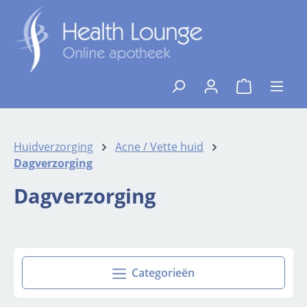
Ga naar de hoofdinhoud
{1}De winkelw
Huidverzorging
Acne / Vette huid
Dagverzorging
Dagverzorging
Categorieën