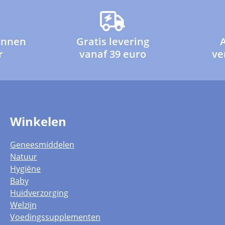
innen
Gratis levering
r
vanaf 39 euro
ve
Winkelen
Geneesmiddelen
Natuur
Hygiëne
Baby
Huidverzorging
Welzijn
Voedingssupplementen