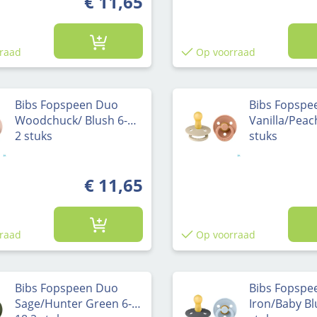
€ 11,65
raad
Op voorraad
Bibs Fopspeen Duo
Bibs Fopspe
Woodchuck/ Blush 6-18
Vanilla/Peac
2 stuks
stuks
€ 11,65
raad
Op voorraad
Bibs Fopspeen Duo
Bibs Fopspe
Sage/Hunter Green 6-
Iron/Baby Bl