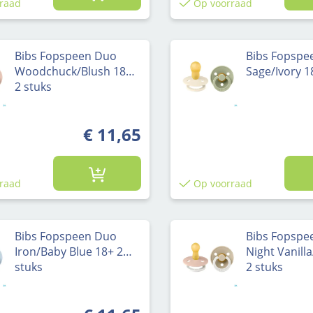
raad
Op voorraad
Bibs Fopspeen Duo
Bibs Fopspe
Woodchuck/Blush 18+
Sage/Ivory 1
2 stuks
€ 11,65
raad
Op voorraad
Bibs Fopspeen Duo
Bibs Fopspe
Iron/Baby Blue 18+ 2
Night Vanill
stuks
2 stuks