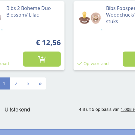
Bibs 2 Boheme Duo
Bibs Fopspe
Blossom/ Lilac
Woodchuck/B
stuks
€ 12,56
raad
Op voorraad
Pagina
Pagina
1
2