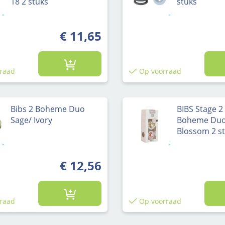
18 2 stuks
stuks
€ 11,65
raad
Op voorraad
Bibs 2 Boheme Duo
BIBS Stage 
Sage/ Ivory
Boheme Duo 
Blossom 2 s
€ 12,56
raad
Op voorraad