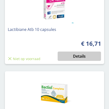
Lactibiane Atb 10 capsules
€ 16,71
Normale prijs
Details
Niet op voorraad