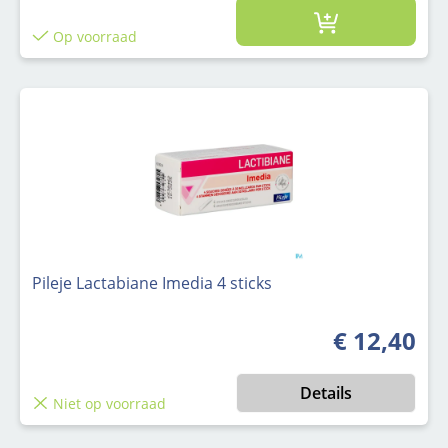
Op voorraad
Pileje Lactabiane Imedia 4 sticks
€ 12,40
Normale prijs
Details
Niet op voorraad