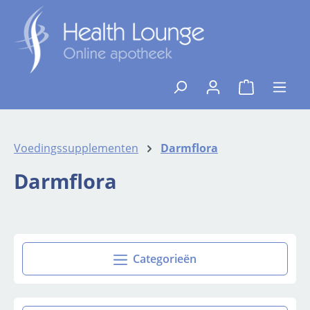
Ga naar de hoofdinhoud
{1}De winkelw
Voedingssupplementen
Darmflora
Darmflora
Categorieën