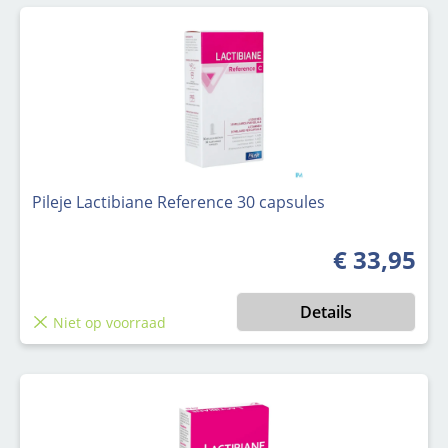
Pileje Lactibiane Reference 30 capsules
€ 33,95
Normale prijs
Details
Niet op voorraad