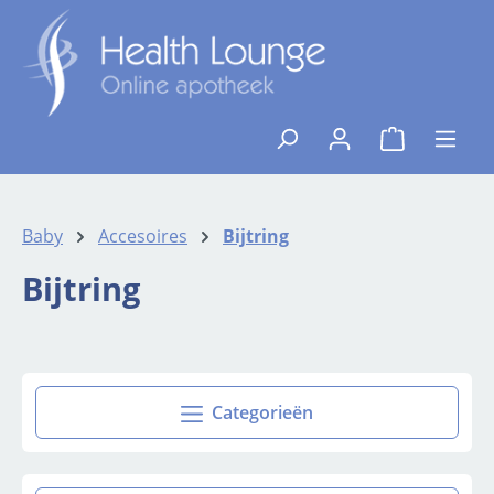
Ga naar de hoofdinhoud
{1}De winkelw
Baby
Accesoires
Bijtring
Bijtring
Categorieën