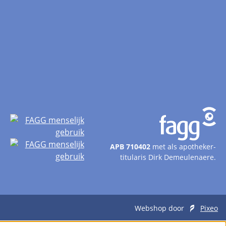
APB 710402
met als apotheker-
titularis Dirk Demeulenaere.
Webshop door
Pixeo