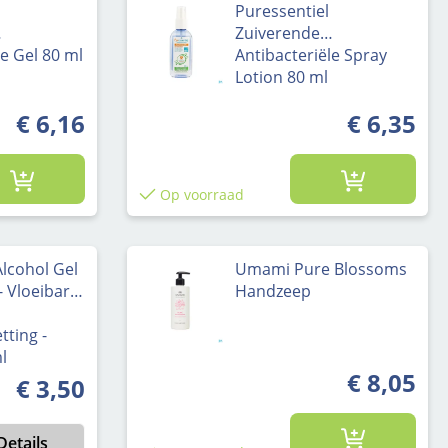
Puressentiel
Zuiverende
le Gel 80 ml
Antibacteriële Spray
Lotion 80 ml
€ 6,16
€ 6,35
Op voorraad
lcohol Gel
Umami Pure Blossoms
 Vloeibare
Handzeep
ting -
l
€ 8,05
€ 3,50
Normale prijs:
Details