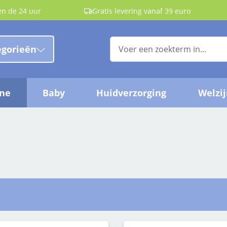
en de 24 uur
Gratis levering vanaf 39 euro
egorieën
ëne
Baby
Huidverzorging
Welzi