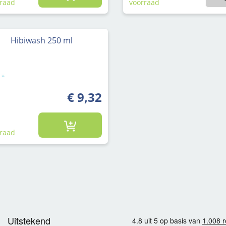
raad
voorraad
Hibiwash 250 ml
€ 9,32
raad