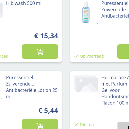
Hibiwash 500 ml
Puressentiel
Zuiverende
Antibacterië
€ 15,34
raad
Op voorraad
Puressentiel
Hermacare A
Zuiverende
met Parfum -
Antibacteriële Lotion 25
Gel voor
ml
Handontsmet
Flacon 100 m
€ 5,44
Niet op