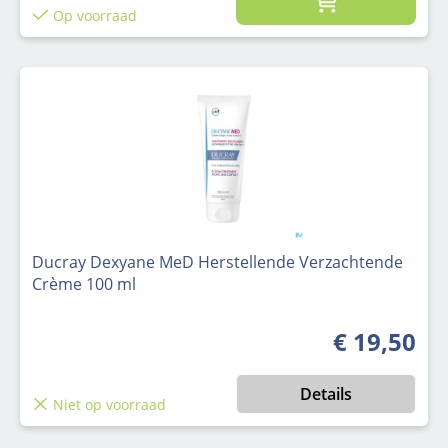
Op voorraad
Ducray Dexyane MeD Herstellende Verzachtende
Crème 100 ml
€ 19,50
Normale prijs
Details
Niet op voorraad