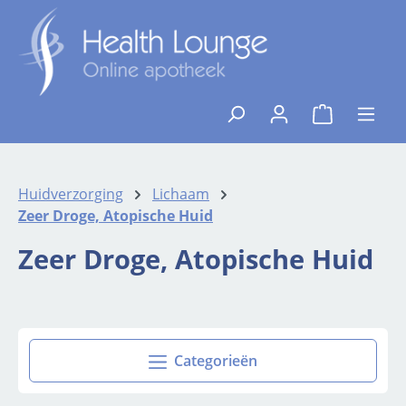
Ga naar de hoofdinhoud
{1}De winkelw
Huidverzorging
Lichaam
Zeer Droge, Atopische Huid
Zeer Droge, Atopische Huid
Categorieën