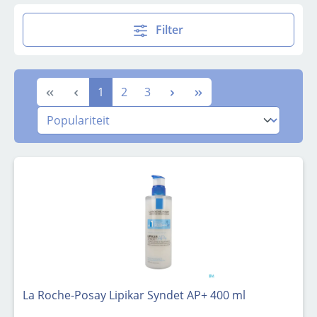
Filter
Pagina
Pagina
Pagina
1
2
3
La Roche-Posay Lipikar Syndet AP+ 400 ml