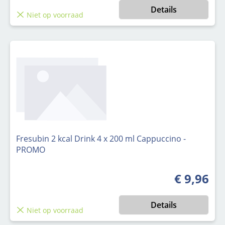
Details
Niet op voorraad
Fresubin 2 kcal Drink 4 x 200 ml Cappuccino -
PROMO
€ 9,96
Normale pri
Details
Niet op voorraad