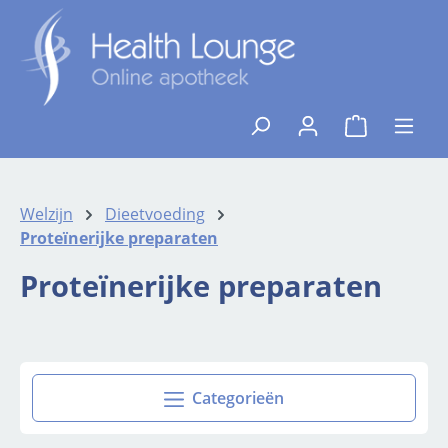
Ga naar de hoofdinhoud
{1}De winkelw
Welzijn
Dieetvoeding
Proteïnerijke preparaten
Proteïnerijke preparaten
Categorieën