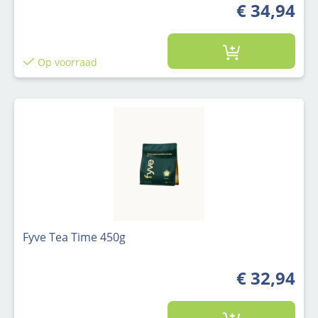
€ 34,94
Normale prijs
Op voorraad
Fyve Tea Time 450g
€ 32,94
Normale prijs