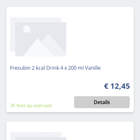
Fresubin 2 kcal Drink 4 x 200 ml Vanille
€ 12,45
Normale prijs
Details
Niet op voorraad