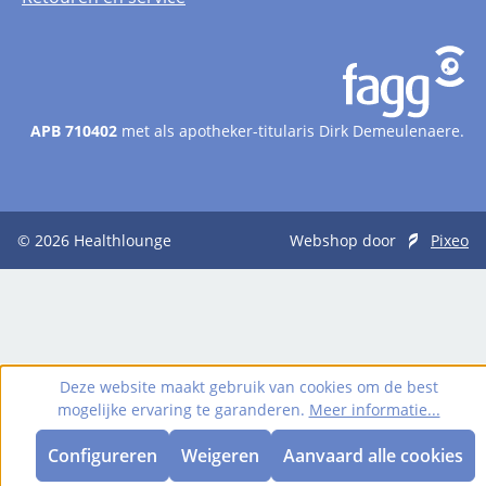
APB 710402
met als apotheker-titularis Dirk Demeulenaere.
© 2026
Healthlounge
Webshop door
Pixeo
Deze website maakt gebruik van cookies om de best
mogelijke ervaring te garanderen.
Meer informatie...
Configureren
Weigeren
Aanvaard alle cookies