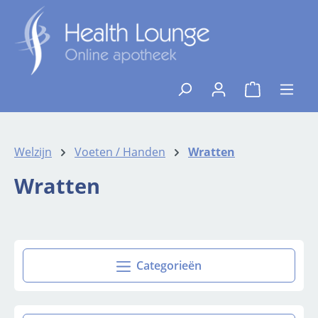
Ga naar de hoofdinhoud
{1}De winkelw
Welzijn
Voeten / Handen
Wratten
Wratten
Categorieën