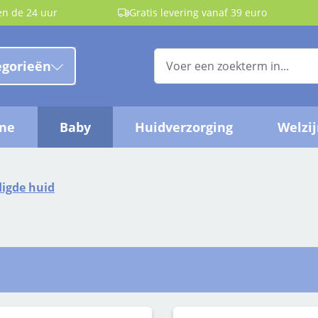
en de 24 uur
Gratis levering vanaf 39 euro
egorieën
ëne
Baby
Huidverzorging
Welzi
igde huid