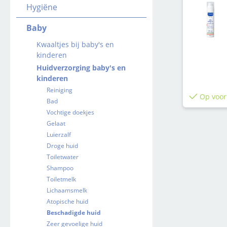
Hygiëne
Baby
Kwaaltjes bij baby's en
kinderen
Huidverzorging baby's en
kinderen
Reiniging
Op voor
Bad
Vochtige doekjes
Gelaat
Luierzalf
Droge huid
Toiletwater
Shampoo
Toiletmelk
Lichaamsmelk
Atopische huid
Beschadigde huid
Zeer gevoelige huid