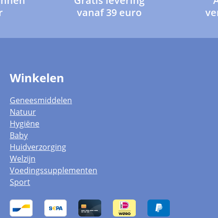
innen
Gratis levering
r
vanaf 39 euro
ve
Winkelen
Geneesmiddelen
Natuur
Hygiëne
Baby
Huidverzorging
Welzijn
Voedingssupplementen
Sport