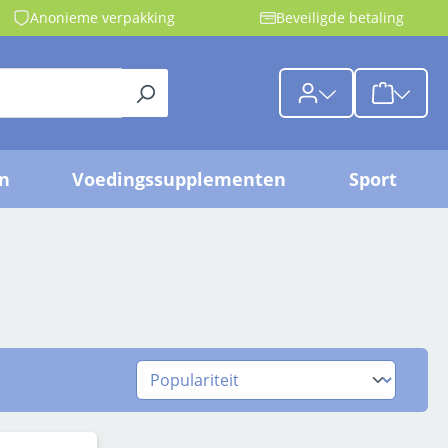
Anonieme verpakking
Beveiligde betaling
{1}De wink
jn
Voedingssupplementen
Sport