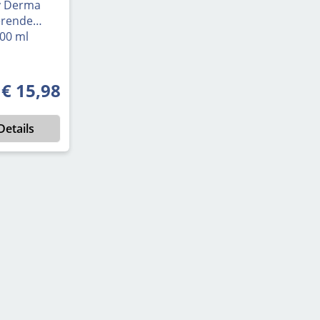
y Derma
erende
200 ml
€ 15,98
Normale prijs:
Details