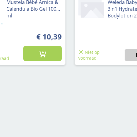
Mustela Bébé Arnica &
Weleda Bab
Calendula Bio Gel 100
3in1 Hydrat
ml
Bodylotion 
€ 10,39
Niet op
raad
voorraad