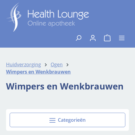
Ga naar de hoofdinhoud
{1}De winkelw
Huidverzorging
Ogen
Wimpers en Wenkbrauwen
Wimpers en Wenkbrauwen
Categorieën