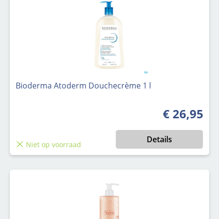
Bioderma Atoderm Douchecrème 1 l
€ 26,95
Normale prijs
Details
Niet op voorraad