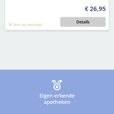
€ 26,95
Normale prijs
Details
Niet op voorraad
Eigen erkende
apotheken