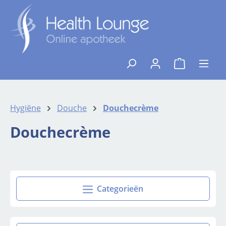
Ga naar de hoofdinhoud
{1}De winkelw
Hygiëne
Douche
Douchecrème
Douchecrème
Categorieën