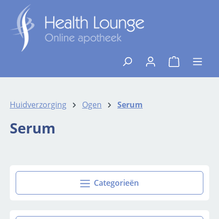
Ga naar de hoofdinhoud
{1}De winkelw
Huidverzorging
Ogen
Serum
Serum
Categorieën