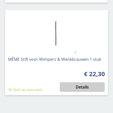
MÊME Stift voor Wimpers & Wenkbrauwen 1 stuk
€ 22,30
Normale prijs
Details
Niet op voorraad