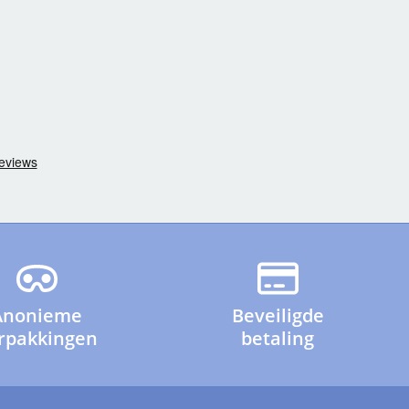
Anonieme
Beveiligde
rpakkingen
betaling