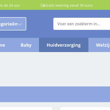
en de 24 uur
Gratis levering vanaf 39 euro
egorieën
ëne
Baby
Huidverzorging
Welzi