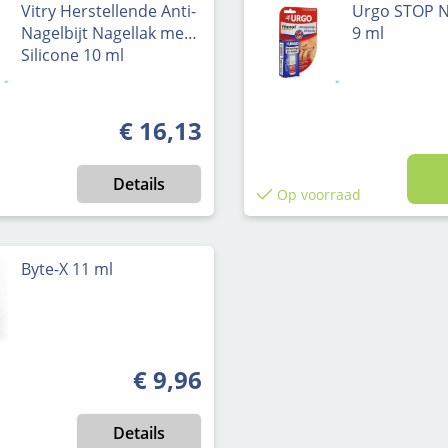
Vitry Herstellende Anti-
Urgo STOP N
Nagelbijt Nagellak met
9 ml
Silicone 10 ml
€ 16,13
Normale prijs:
Details
Op voorraad
Byte-X 11 ml
€ 9,96
Normale prijs:
Details