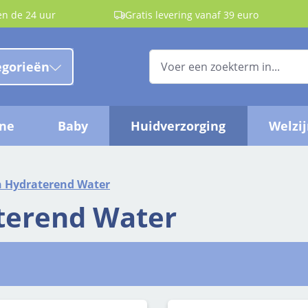
en de 24 uur
Gratis levering vanaf 39 euro
egorieën
ëne
Baby
Huidverzorging
Welzi
n Hydraterend Water
aterend Water