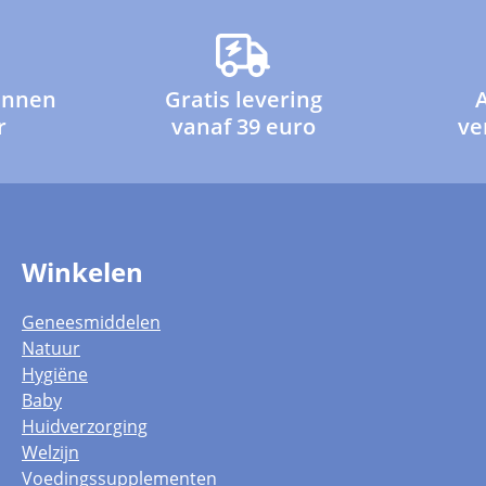
innen
Gratis levering
r
vanaf 39 euro
ve
Winkelen
Geneesmiddelen
Natuur
Hygiëne
Baby
Huidverzorging
Welzijn
Voedingssupplementen