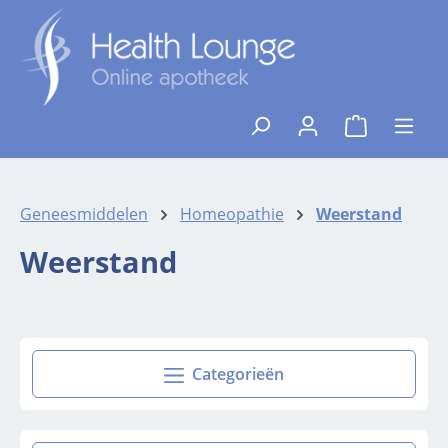
Ga naar de hoofdinhoud
{1}De winkelw
Geneesmiddelen
Homeopathie
Weerstand
Weerstand
Categorieën