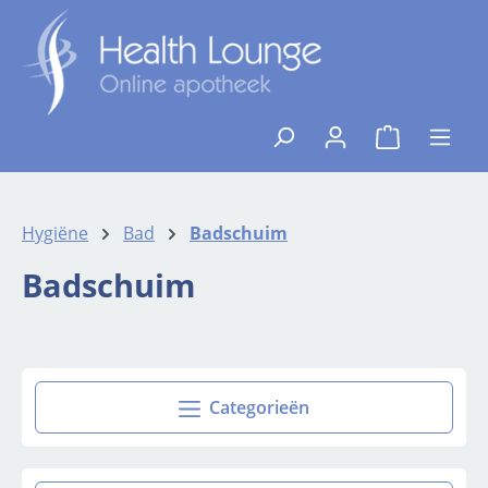
Ga naar de hoofdinhoud
{1}De winkelw
Hygiëne
Bad
Badschuim
Badschuim
Categorieën