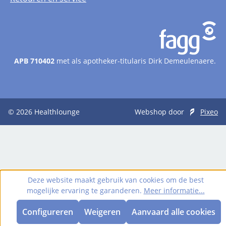
APB 710402
met als apotheker-titularis Dirk Demeulenaere.
© 2026
Healthlounge
Webshop door
Pixeo
Deze website maakt gebruik van cookies om de best
mogelijke ervaring te garanderen.
Meer informatie...
Configureren
Weigeren
Aanvaard alle cookies