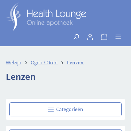
Ga naar de hoofdinhoud
{1}De winkelw
Welzijn
Ogen / Oren
Lenzen
Lenzen
Categorieën