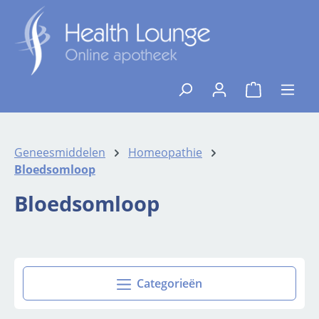
Ga naar de hoofdinhoud
{1}De winkelw
Geneesmiddelen
Homeopathie
Bloedsomloop
Bloedsomloop
Categorieën