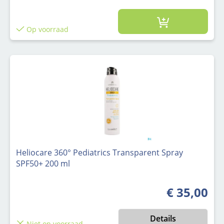
Op voorraad
Heliocare 360° Pediatrics Transparent Spray
SPF50+ 200 ml
€ 35,00
Normale prijs
Details
Niet op voorraad