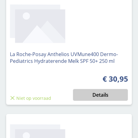
La Roche-Posay Anthelios UVMune400 Dermo-
Pediatrics Hydraterende Melk SPF 50+ 250 ml
€ 30,95
Normale prijs
Details
Niet op voorraad