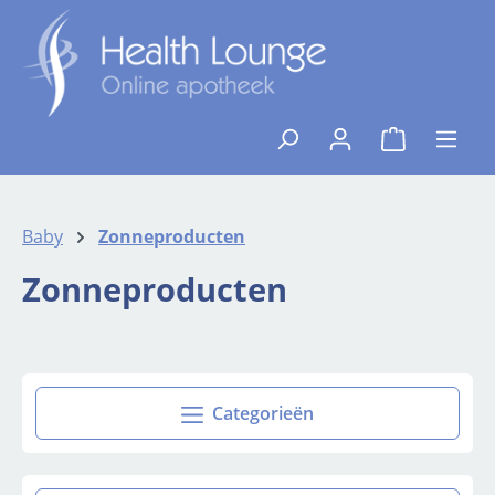
Ga naar de hoofdinhoud
{1}De winkelw
Baby
Zonneproducten
Zonneproducten
Categorieën