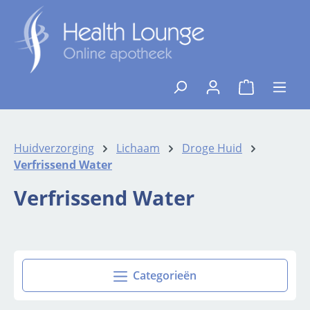
Ga naar de hoofdinhoud
{1}De winkelw
Huidverzorging
Lichaam
Droge Huid
Verfrissend Water
Verfrissend Water
Categorieën