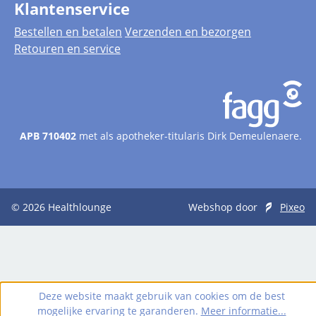
Klantenservice
Bestellen en betalen
Verzenden en bezorgen
Retouren en service
APB 710402
met als apotheker-titularis Dirk Demeulenaere.
© 2026
Healthlounge
Webshop door
Pixeo
Deze website maakt gebruik van cookies om de best
mogelijke ervaring te garanderen.
Meer informatie...