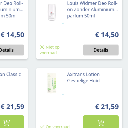
r Deo Roll-
Louis Widmer Deo Roll-
luminium
on Zonder Aluminium
um 50ml
parfum 50ml
€ 14,50
€ 14,50
Normale prijs:
Normale prijs
Niet op
Details
Details
voorraad
on Classic
Axitrans Lotion
Gevoelige Huid
€ 21,59
€ 21,59
Op voorraad