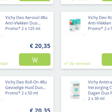
Vichy Deo Aerosol 48u
Vichy Deo Ro
Anti-Vlekken Duo
Anti-Vlekke
Promo* 2 x 125 ml
Promo* 2 x 
€ 20,35
raad
Op voorraad
Vichy Deo Roll-On 48u
Vichy Antitr
Gevoelige Huid Duo
Verzorging 
Promo* 2 x 50 ml
Dagen Duo 
2 x 30 ml
€ 20,35