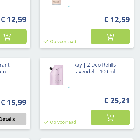
€ 12,59
€ 12,59
Op voorraad
rant
Ray | 2 Deo Refills
fum
Lavendel | 100 ml
€ 25,21
€ 15,99
Normale prijs:
Details
Op voorraad