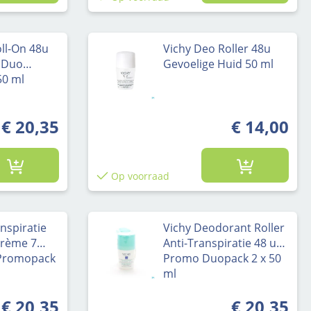
ll-On 48u
Vichy Deo Roller 48u
n Duo
Gevoelige Huid 50 ml
50 ml
€ 20,35
€ 14,00
Op voorraad
anspiratie
Vichy Deodorant Roller
Crème 7
Anti-Transpiratie 48 uur
Promopack
Promo Duopack 2 x 50
ml
€ 20,35
€ 20,35