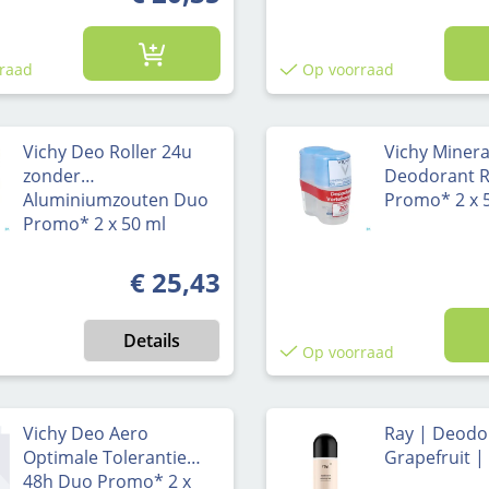
raad
Op voorraad
Vichy Deo Roller 24u
Vichy Minera
zonder
Deodorant R
Aluminiumzouten Duo
Promo* 2 x 
Promo* 2 x 50 ml
€ 25,43
Normale prijs:
Details
Op voorraad
Vichy Deo Aero
Ray | Deodo
Optimale Tolerantie
Grapefruit |
48h Duo Promo* 2 x