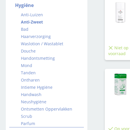
Hygiëne
Anti-Luizen
Anti-Zweet
Bad
Haarverzorging
Waslotion / Wastablet
Niet op
Douche
voorraad
Handontsmetting
Mond
Tanden
Ontharen
Intieme Hygiëne
Handwash
Neushygiëne
Ontsmetten Oppervlakken
Scrub
Parfum
Op voor