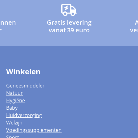
innen
Gratis levering
r
vanaf 39 euro
ve
Winkelen
Geneesmiddelen
Natuur
Hygiëne
Baby
Huidverzorging
Welzijn
Voedingssupplementen
Sport