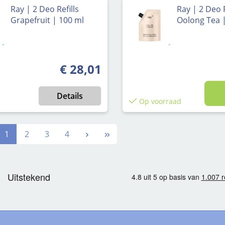
Ray | 2 Deo Refills
Ray | 2 Deo R
Grapefruit | 100 ml
Oolong Tea 
€ 28,01
Normale prijs:
Details
Op voorraad
Pagina
Pagina
Pagina
Pagina
1
2
3
4