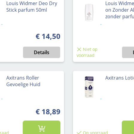
Louis Widmer Deo Dry
Louis Widme
Stick parfum 50ml
on Zonder A
zonder parf
€ 14,50
Normale prijs:
Niet op
Details
voorraad
Axitrans Roller
Axitrans Loti
Gevoelige Huid
€ 18,89
raad
Op voorraad