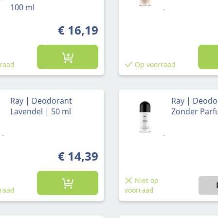
100 ml
€ 16,19
raad
Op voorraad
Ray | Deodorant
Ray | Deodo
Lavendel | 50 ml
Zonder Par
€ 14,39
Niet op
raad
voorraad