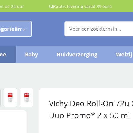
en de 24 uur
Gratis levering vanaf 39 euro
egorieën
ëne
Baby
Huidverzorging
Welzi
Vichy Deo Roll-On 72u 
Duo Promo* 2 x 50 ml