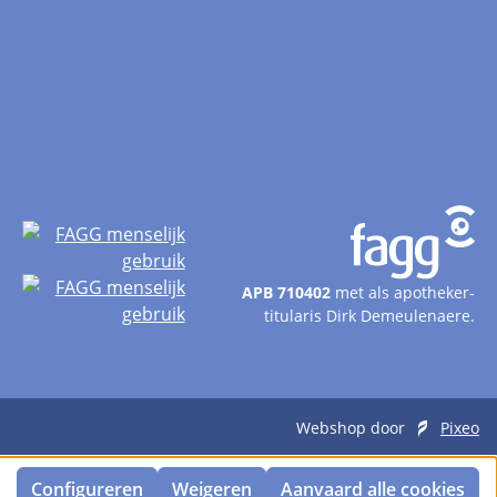
APB 710402
met als apotheker-
titularis Dirk Demeulenaere.
Webshop door
Pixeo
Configureren
Weigeren
Aanvaard alle cookies