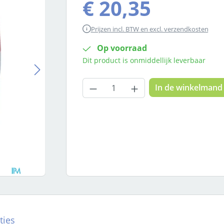
€ 20,35
Prijzen incl. BTW en excl. verzendkosten
Op voorraad
Dit product is onmiddellijk leverbaar
Producthoeveelheid: Voer
In de winkelmand
ties