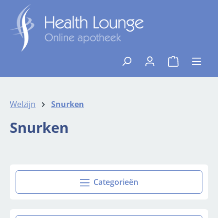
Ga naar de hoofdinhoud
{1}De winkelw
Welzijn
Snurken
Snurken
Categorieën