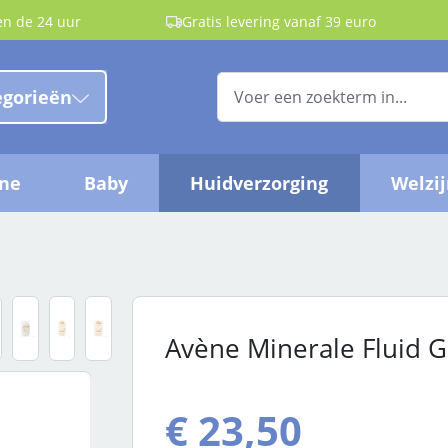
en de 24 uur
Gratis levering vanaf 39 euro
egorieën
ëne
Baby
Huidverzorging
Welzi
Avène Minerale Fluid G
Normale prijs:
€ 23,50