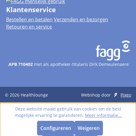
Klantenservice
Bestellen en betalen
Verzenden en bezorgen
Retouren en service
APB 710402
met als apotheker-titularis Dirk Demeulenaere.
© 2026
Healthlounge
Webshop door
Pixeo
Deze website maakt gebruik van cookies om de best
mogelijke ervaring te garanderen.
Meer informatie...
Configureren
Weigeren