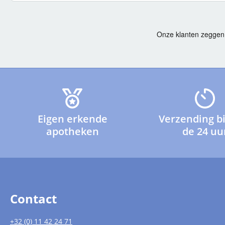
Eigen erkende
Verzending b
apotheken
de 24 uu
Contact
+32 (0) 11 42 24 71