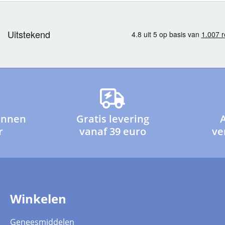
innen
Gratis levering
r
vanaf 39 euro
ve
Winkelen
Geneesmiddelen