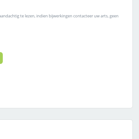
 aandachtig te lezen, indien bijwerkingen contacteer uw arts, geen
 de gewenste hoeveelheid in of gebruik