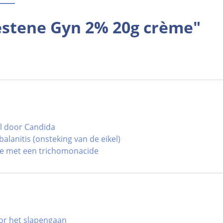
estene Gyn 2% 20g crème"
al door Candida
lanitis (onsteking van de eikel)
tie met een trichomonacide
oor het slapengaan