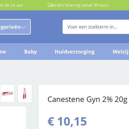
en de 24 uur
Gratis levering vanaf 39 euro
egorieën
ëne
Baby
Huidverzorging
Welzi
Canestene Gyn 2% 20g
€ 10,15