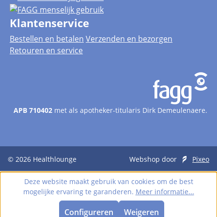
Klantenservice
Bestellen en betalen
Verzenden en bezorgen
Retouren en service
APB 710402
met als apotheker-titularis Dirk Demeulenaere.
© 2026
Healthlounge
Webshop door
Pixeo
Deze website maakt gebruik van cookies om de best
mogelijke ervaring te garanderen.
Meer informatie...
Configureren
Weigeren