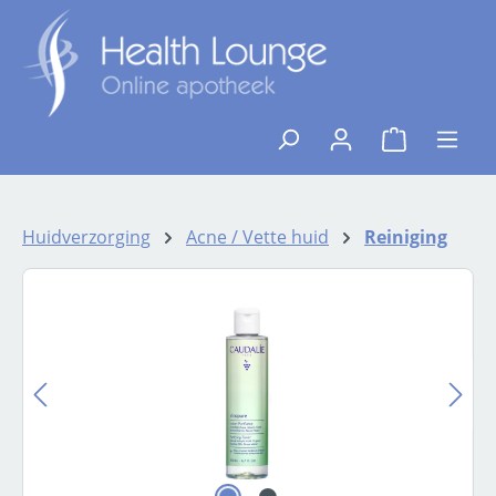
Ga naar de hoofdinhoud
{1}De winkelw
Huidverzorging
Acne / Vette huid
Reiniging
Afbeeldingengalerij overslaan