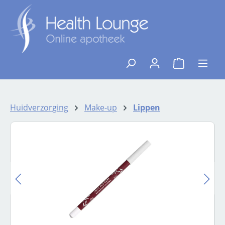
Ga naar de hoofdinhoud
{1}De winkelw
Huidverzorging
Make-up
Lippen
Afbeeldingengalerij overslaan