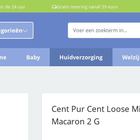
en de 24 uur
Gratis levering vanaf 39 euro
egorieën
ëne
Baby
Huidverzorging
Welzi
Cent Pur Cent Loose M
Macaron 2 G