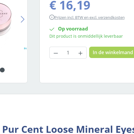
€ 16,19
Prijzen incl. BTW en excl. verzendkosten
Op voorraad
Dit product is onmiddellijk leverbaar
Producthoeveelheid: Voer
In de winkelmand
 Pur Cent Loose Mineral Ey