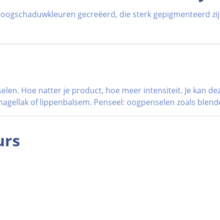
gschaduwkleuren gecreëerd, die sterk gepigmenteerd zijn.
len. Hoe natter je product, hoe meer intensiteit. Je kan d
ellak of lippenbalsem. Penseel: oogpenselen zoals blender
urs