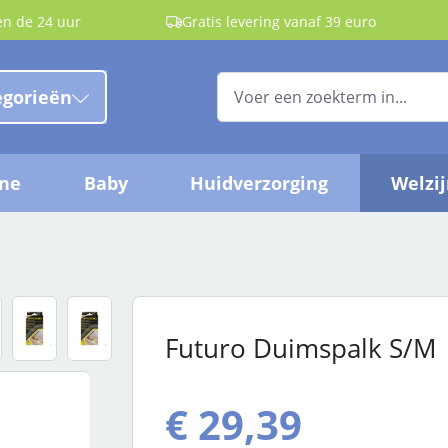
en de 24 uur
Gratis levering vanaf 39 euro
egorieën
ëne
Baby
Huidverzorging
Welzi
Futuro Duimspalk S/M
€ 29,39