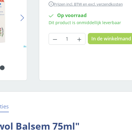
Prijzen incl. BTW en excl. verzendkosten
Op voorraad
Dit product is onmiddellijk leverbaar
Producthoeveelheid: Voer
In de winkelmand
ties
wol Balsem 75ml"