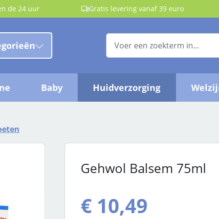
en de 24 uur
Gratis levering vanaf 39 euro
egorieën
ëne
Baby
Huidverzorging
Welzi
oeten
Gehwol Balsem 75ml
€ 10,49