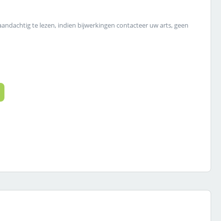
 aandachtig te lezen, indien bijwerkingen contacteer uw arts, geen
 de gewenste hoeveelheid in of gebruik