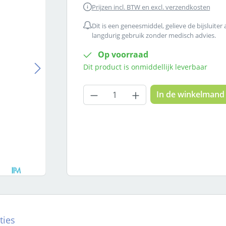
Prijzen incl. BTW en excl. verzendkosten
Dit is een geneesmiddel, gelieve de bijsluiter
langdurig gebruik zonder medisch advies.
Op voorraad
Dit product is onmiddellijk leverbaar
Producthoeveelheid: Voer
In de winkelmand
ties