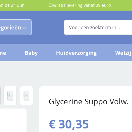
en de 24 uur
Gratis levering vanaf 39 euro
egorieën
ëne
Baby
Huidverzorging
Welzi
Glycerine Suppo Volw. 
€ 30,35