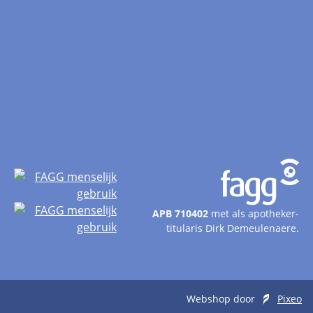
APB 710402
met als apotheker-
titularis Dirk Demeulenaere.
Webshop door
Pixeo