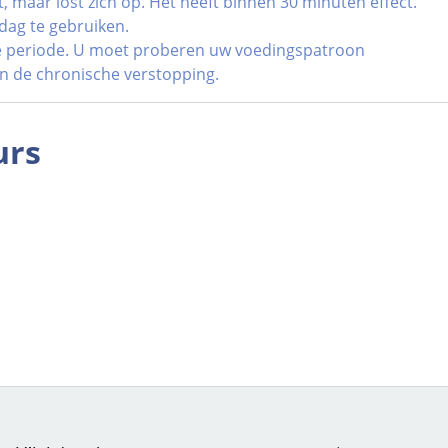
et, maar lost zich op. Het heeft binnen 30 minuten effect.
 dag te gebruiken.
ke periode. U moet proberen uw voedingspatroon
an de chronische verstopping.
urs