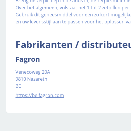
Breng de zetpil diep in de anus in; de zetpil smelt ni
Over het algemeen, volstaat het 1 tot 2 zetpillen per
Gebruik dit geneesmiddel voor een zo kort mogelij
en uw levensstijl aan te passen voor het oplossen v
Fabrikanten / distribute
Fagron
Venecoweg 20A
9810 Nazareth
BE
https://be.fagron.com