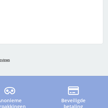
Anonieme
Beveiligde
rpakkingen
betaling