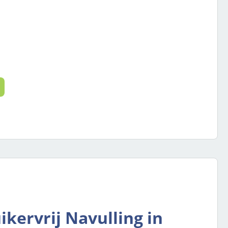
 de gewenste hoeveelheid in of gebruik
ikervrij Navulling in