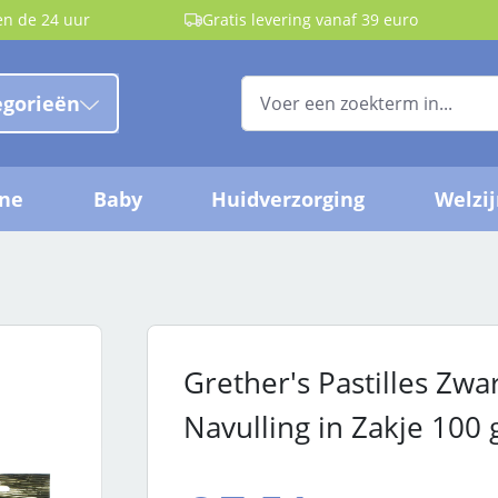
en de 24 uur
Gratis levering vanaf 39 euro
egorieën
ëne
Baby
Huidverzorging
Welzi
Grether's Pastilles Zwa
Navulling in Zakje 100 