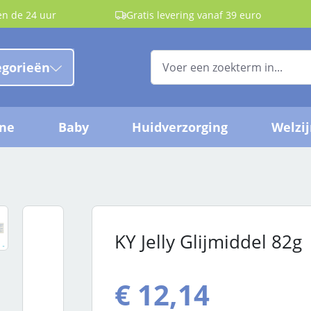
en de 24 uur
Gratis levering vanaf 39 euro
egorieën
ëne
Baby
Huidverzorging
Welzi
KY Jelly Glijmiddel 82g
€ 12,14