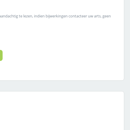
 aandachtig te lezen, indien bijwerkingen contacteer uw arts, geen
 de gewenste hoeveelheid in of gebruik