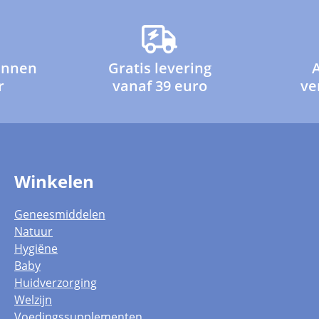
innen
Gratis levering
r
vanaf 39 euro
ve
Winkelen
Geneesmiddelen
Natuur
Hygiëne
Baby
Huidverzorging
Welzijn
Voedingssupplementen