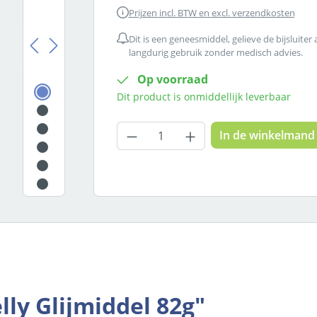
Prijzen incl. BTW en excl. verzendkosten
Dit is een geneesmiddel, gelieve de bijsluiter
langdurig gebruik zonder medisch advies.
Op voorraad
Dit product is onmiddellijk leverbaar
Producthoeveelheid: Voer
In de winkelmand
lly Glijmiddel 82g"