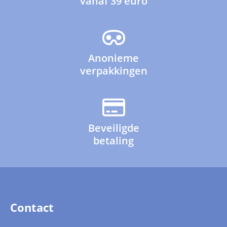
vanaf 39 euro
Anonieme
verpakkingen
Beveiligde
betaling
Contact