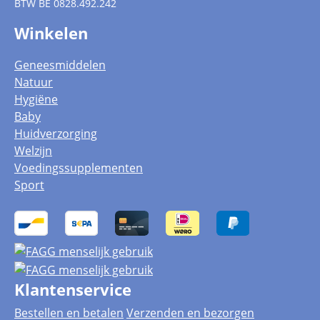
BTW
BE 0828.492.242
Winkelen
Geneesmiddelen
Natuur
Hygiëne
Baby
Huidverzorging
Welzijn
Voedingssupplementen
Sport
Klantenservice
Bestellen en betalen
Verzenden en bezorgen