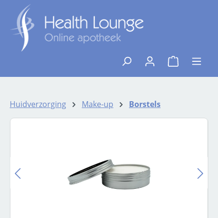
Ga naar de hoofdinhoud
{1}De winkelw
Huidverzorging
Make-up
Borstels
Afbeeldingengalerij overslaan