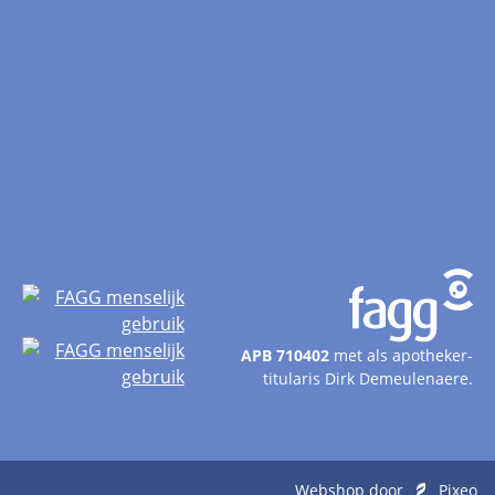
APB 710402
met als apotheker-
titularis Dirk Demeulenaere.
Webshop door
Pixeo