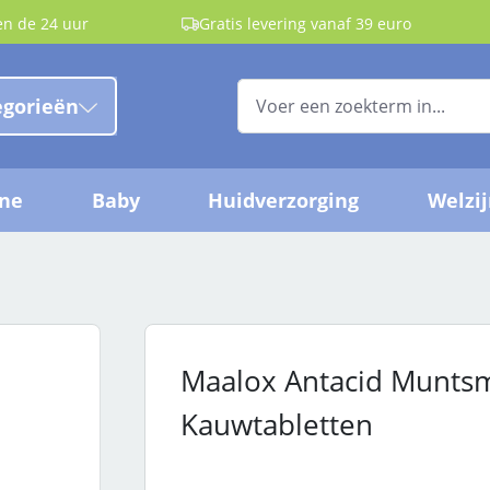
en de 24 uur
Gratis levering vanaf 39 euro
egorieën
ëne
Baby
Huidverzorging
Welzi
Maalox Antacid Munts
Kauwtabletten