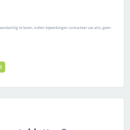
 aandachtig te lezen, indien bijwerkingen contacteer uw arts, geen
 de gewenste hoeveelheid in of gebruik
d