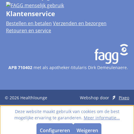
Klantenservice
Bestellen en betalen
Verzenden en bezorgen
Retouren en service
APB 710402
met als apotheker-titularis Dirk Demeulenaere.
© 2026
Healthlounge
Webshop door
Pixeo
Deze website maakt gebruik van cookies om de best
mogelijke ervaring te garanderen.
Meer informatie...
Configureren
Weigeren