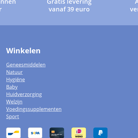
innen
Gratis levering
r
vanaf 39 euro
ve
Winkelen
Geneesmiddelen
Natuur
Hygiëne
Baby
Huidverzorging
Welzijn
Voedingssupplementen
Sport