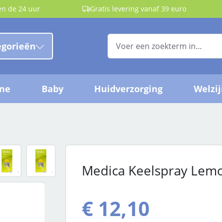
en de 24 uur
Gratis levering vanaf 39 euro
egorieën
ëne
Baby
Huidverzorging
Welzi
Medica Keelspray Lemo
€ 12,10