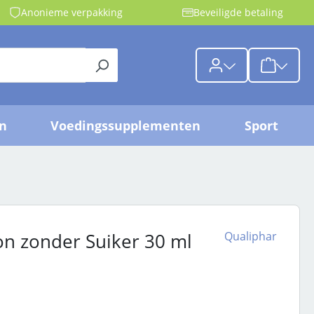
Anonieme verpakking
Beveiligde betaling
{1}De wink
jn
Voedingssupplementen
Sport
Qualiphar
n zonder Suiker 30 ml