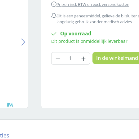
Prijzen incl. BTW en excl. verzendkosten
Dit is een geneesmiddel, gelieve de bijsluiter
langdurig gebruik zonder medisch advies.
Op voorraad
Dit product is onmiddellijk leverbaar
Producthoeveelheid: Voer
In de winkelmand
ties