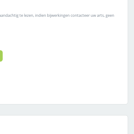
 aandachtig te lezen, indien bijwerkingen contacteer uw arts, geen
 de gewenste hoeveelheid in of gebruik