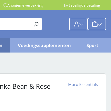
Anonieme verpakking
Beveiligde betaling
{1}De wink
jn
Voedingssupplementen
Sport
Moro Essentials
onka Bean & Rose |