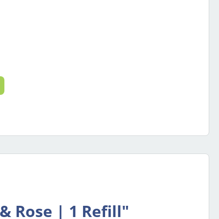
 de gewenste hoeveelheid in of gebruik
 Rose | 1 Refill"