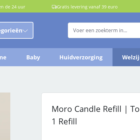
en de 24 uur
Gratis levering vanaf 39 euro
egorieën
ëne
Baby
Huidverzorging
Welzi
Moro Candle Refill | T
1 Refill