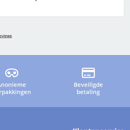
Anonieme
Beveiligde
rpakkingen
betaling