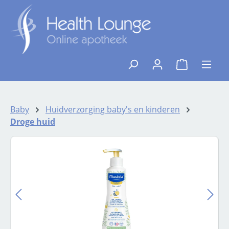
Ga naar de hoofdinhoud
{1}De winkelw
Baby
Huidverzorging baby's en kinderen
Droge huid
Afbeeldingengalerij overslaan