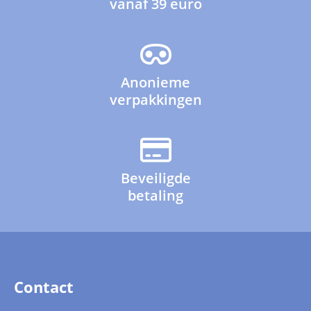
vanaf 39 euro
Anonieme
verpakkingen
Beveiligde
betaling
Contact