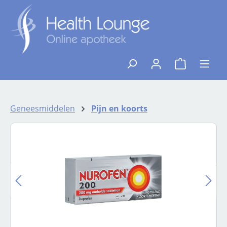
Ga naar de hoofdinhoud
{1}De winkelw
Geneesmiddelen
Pijn en koorts
Afbeeldingengalerij overslaan