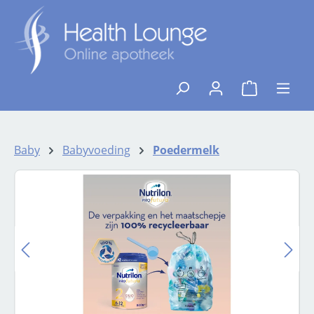
Ga naar de hoofdinhoud
{1}De winkelw
Baby
Babyvoeding
Poedermelk
Afbeeldingengalerij overslaan