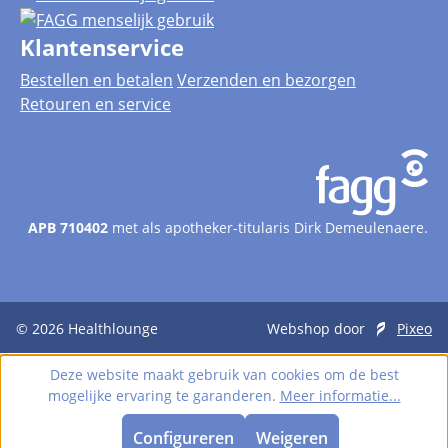
Klantenservice
Bestellen en betalen
Verzenden en bezorgen
Retouren en service
APB 710402
met als apotheker-titularis Dirk Demeulenaere.
© 2026
Healthlounge
Webshop door
Pixeo
Deze website maakt gebruik van cookies om de best
mogelijke ervaring te garanderen.
Meer informatie...
Configureren
Weigeren