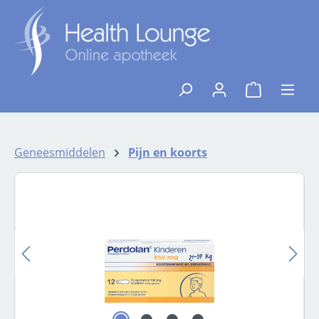
Ga naar de hoofdinhoud
{1}De winkelw
Geneesmiddelen
Pijn en koorts
Afbeeldingengalerij overslaan