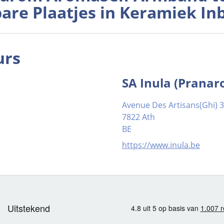
bare Plaatjes in Keramiek I
urs
SA Inula (Prana
Avenue Des Artisans(Ghi) 
7822 Ath
BE
https://www.inula.be