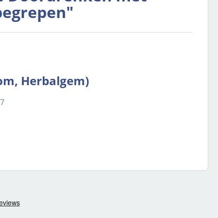
nbegrepen"
rom, Herbalgem)
37