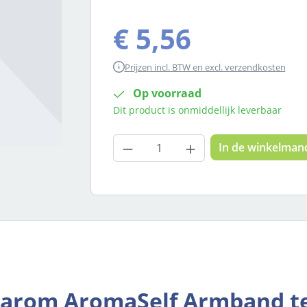
€ 5,56
Prijzen incl. BTW en excl. verzendkosten
Op voorraad
Dit product is onmiddellijk leverbaar
Producthoeveelheid: Voer
In de winkelman
narom AromaSelf Armband t