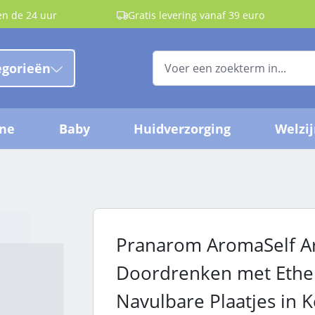
en de 24 uur
Gratis levering vanaf 39 euro
egorieën
ëne
Baby
Huidverzorging
Welzi
Pranarom AromaSelf A
Doordrenken met Ether
Navulbare Plaatjes in