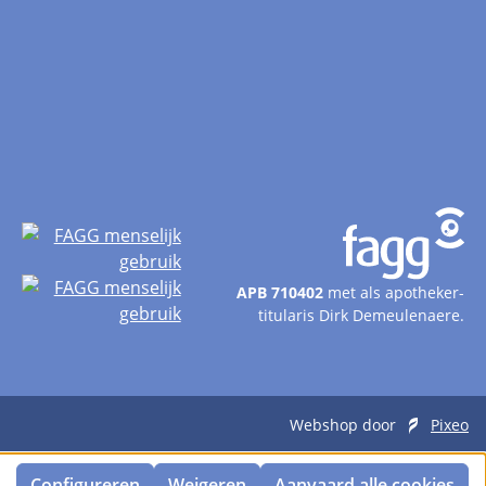
APB 710402
met als apotheker-
titularis Dirk Demeulenaere.
Webshop door
Pixeo
Configureren
Weigeren
Aanvaard alle cookies