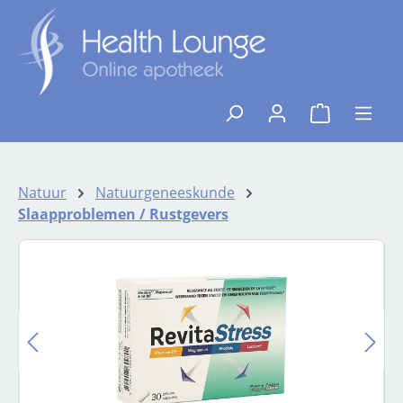
Ga naar de hoofdinhoud
{1}De winkelw
Natuur
Natuurgeneeskunde
Slaapproblemen / Rustgevers
Afbeeldingengalerij overslaan